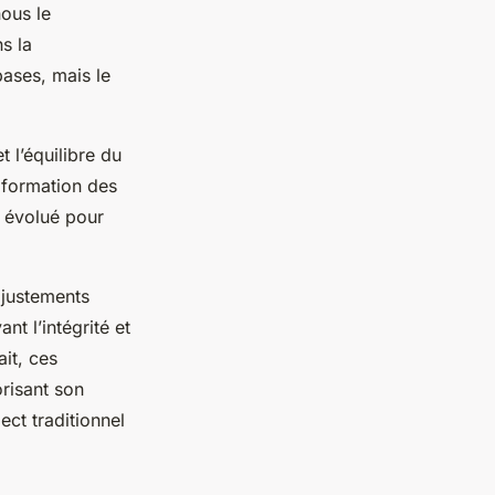
nous le
s la
bases, mais le
t l’équilibre du
a formation des
i évolué pour
 ajustements
nt l’intégrité et
ait, ces
orisant son
ct traditionnel