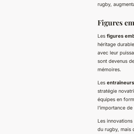
rugby, augmentan
Figures em
Les
figures em
héritage durabl
avec leur puissan
sont devenus des
mémoires.
Les
entraîneur
stratégie novatr
équipes en form
l’importance de 
Les innovations
du rugby, mais o