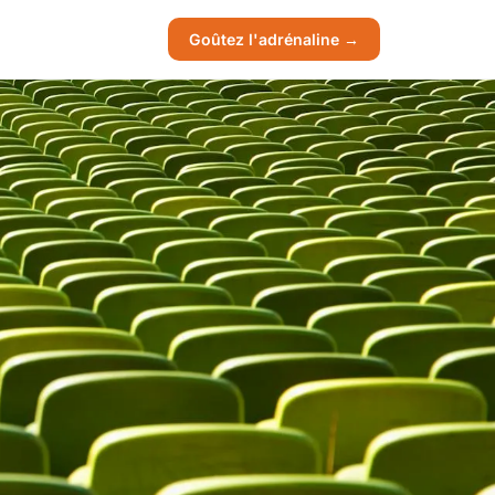
Goûtez l'adrénaline →