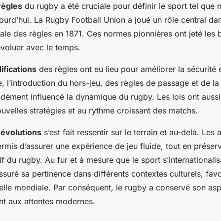
règles
du rugby a été cruciale pour définir le sport tel que 
urd’hui. La Rugby Football Union a joué un rôle central dan
iale des règles en 1871. Ces normes pionnières ont jeté les 
évoluer avec le temps.
ifications
des règles ont eu lieu pour améliorer la sécurité e
, l’introduction du hors-jeu, des règles de passage et de l
dément influencé la dynamique du rugby. Les lois ont auss
uvelles stratégies et au rythme croissant des matchs.
s
évolutions
s’est fait ressentir sur le terrain et au-delà. Les
rmis d’assurer une expérience de jeu fluide, tout en préserva
tif du rugby. Au fur et à mesure que le sport s’internationalis
ssuré sa pertinence dans différents contextes culturels, fav
elle mondiale. Par conséquent, le rugby a conservé son aspe
ant aux attentes modernes.