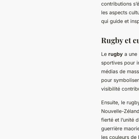
contributions s’
les aspects cul
qui guide et ins
Rugby et c
Le
rugby
a une 
sportives pour i
médias de masse,
pour symboliser 
visibilité contri
Ensuite, le rugb
Nouvelle-Zélande
fierté et l’unit
guerrière maori
les couleurs de 