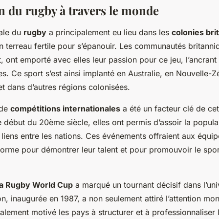
n du rugby à travers le monde
iale du
rugby
a principalement eu lieu dans les
colonies bri
n terreau fertile pour s’épanouir. Les communautés britanni
, ont emporté avec elles leur passion pour ce jeu, l’ancrant
es. Ce sport s’est ainsi implanté en Australie, en Nouvelle-Z
t dans d’autres régions colonisées.
 de
compétitions internationales
a été un facteur clé de ce
 début du 20ème siècle, elles ont permis d’assoir la popula
s liens entre les nations. Ces événements offraient aux équ
eforme pour démontrer leur talent et pour promouvoir le spo
 la Rugby World Cup
a marqué un tournant décisif dans l’uni
n, inaugurée en 1987, a non seulement attiré l’attention mon
alement motivé les pays à structurer et à professionnaliser