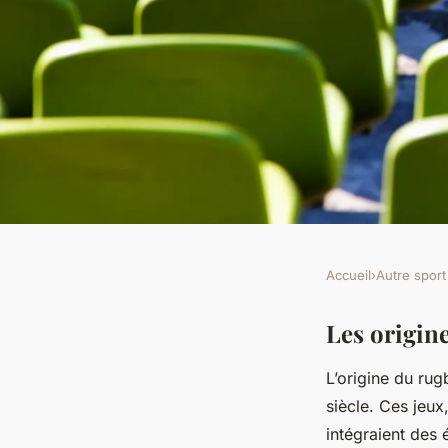
Accueil
›
Autre sport
AUTRE SPORT
Histoire du rugby : 
Les origin
L’origine du ru
aujourd'hui
siècle. Ces jeu
intégraient des 