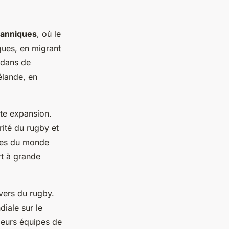
tanniques
, où le
ques, en migrant
 dans de
élande, en
tte expansion.
rité du rugby et
ipes du monde
rt à grande
vers du rugby.
diale sur le
 leurs équipes de