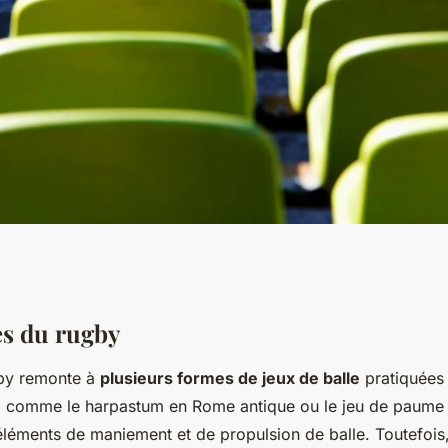
des origines à
es du rugby
gby remonte à
plusieurs formes de jeux de balle
pratiquées
x, comme le harpastum en Rome antique ou le jeu de paume
éléments de maniement et de propulsion de balle. Toutefois,