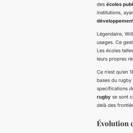
Élisa
•
22 avril 2025
•
6 min de lecture
des
écoles publ
institutions, ay
développemen
Légendaire, Will
usages. Ce ges
Les écoles telle
leurs propres rè
Ce n’est qu’en 1
bases du rugby 
specifications 
rugby
se sont cr
delà des frontiè
Évolution 