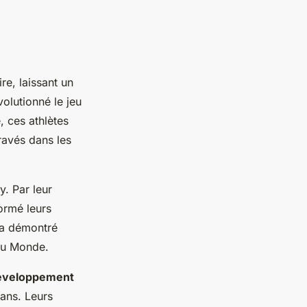
e, laissant un
olutionné le jeu
e, ces athlètes
gravés dans les
y. Par leur
ormé leurs
 a démontré
du Monde.
éveloppement
fans. Leurs