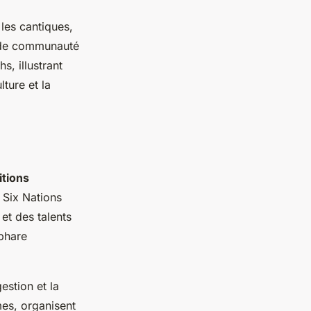
les cantiques,
t de communauté
s, illustrant
ture et la
tions
 Six Nations
et des talents
phare
estion et la
es, organisent