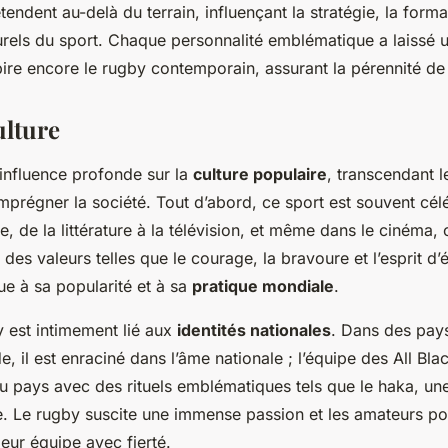
étendent au-delà du terrain, influençant la stratégie, la for
turels du sport. Chaque personnalité emblématique a laissé 
pire encore le rugby contemporain, assurant la pérennité de 
ulture
influence profonde sur la
culture populaire
, transcendant l
mprégner la société. Tout d’abord, ce sport est souvent cél
 de la littérature à la télévision, et même dans le cinéma, où
des valeurs telles que le courage, la bravoure et l’esprit d’
bue à sa popularité et à sa
pratique mondiale
.
y est intimement lié aux
identités nationales
. Dans des pay
, il est enraciné dans l’âme nationale ; l’équipe des All Bla
é du pays avec des rituels emblématiques tels que le haka, u
e. Le rugby suscite une immense passion et les amateurs po
leur équipe avec fierté.