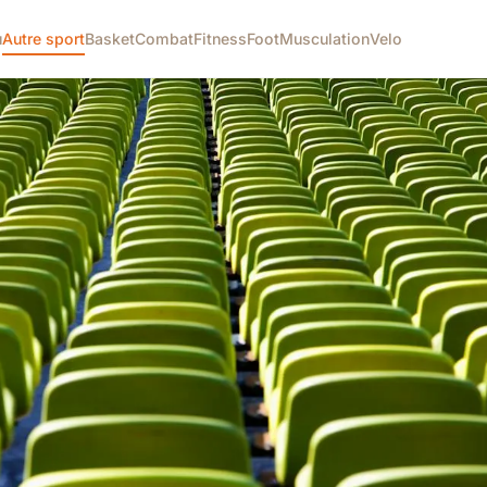
u
Autre sport
Basket
Combat
Fitness
Foot
Musculation
Velo