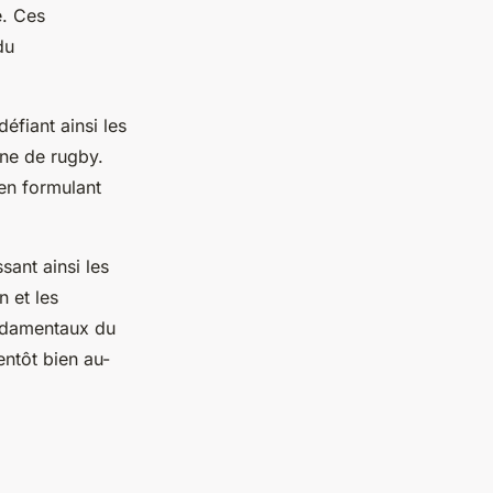
e. Ces
du
éfiant ainsi les
ne de rugby.
 en formulant
sant ainsi les
 et les
ondamentaux du
entôt bien au-