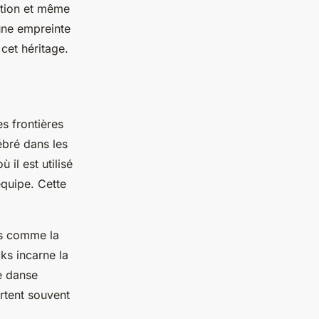
mation et même
une empreinte
cet héritage.
es frontières
ébré dans les
 il est utilisé
équipe. Cette
s comme la
cks incarne la
ne danse
rtent souvent