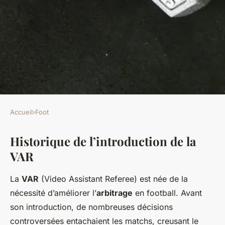
Accueil
›
Foot
FOOT
Historique de l’introduction de la
Comment l'introduction de la
VAR
VAR a changé les
championnats de football
La
VAR
(Video Assistant Referee) est née de la
nécessité d’améliorer l’
arbitrage
en football. Avant
Élisa
•
23 avril 2025
•
6 min de lecture
son introduction, de nombreuses décisions
controversées entachaient les matchs, creusant le