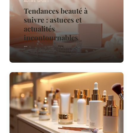
AUTRE SPORT
Tendances beauté à
suivre : astuces et
actualités
incontournables
...